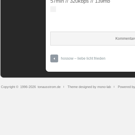
57min // 320kbps // 139mb
Kommentare
hossow – liebe licht frieden
Copyright © 1996-2026
tonausstrom.de
Theme designed by mono-lab
Powered b