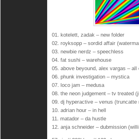
01. kotelett, zadak – new folder
02. royksopp – sordid affair (waterma
03. newbie nerdz – speechless
04. fat sushi – warehouse
05. above beyound, alex vargas – all 
06. phunk investigation – mystica
07. loco jam – medusa
08. the neon judgement – tv treated 
09. dj hyperactive – venus (truncatte
10. adrian hour – in hell
11. matador – da hustle
12. anja schneider – dubmission (wil