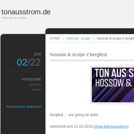
tonausstrom.de
hossow & scope
HOME
hossow
.
scope
hossow & scope // bergfe
hossow & scope // bergfest
2018
02
/22
KATEGORIE
hossow
scope
für
Kommentare deaktiviert
hossow
bergfest … are going ab dafür
&
scope
mitschnitt vom 21.02.2018 (
chew.tv/tonausstrom
)
//
bergfest