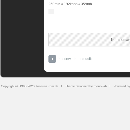
260min // 192kbps // 359mb
Kommentare
hossow – hausmusik
Copyright © 1996-2026
tonausstrom.de
Theme designed by mono-lab
Powered b