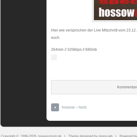
special
Hier wie versprochen der Live Mitschnitt vom 23.1
euch.
264min // 320kbps // 680mb
Kommentare
hossow – hertz
Copyright © 1996-2026
tonausstrom.de
Theme designed by mono-lab
Powered b