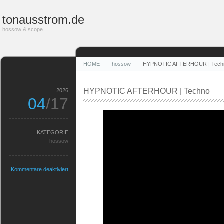
tonausstrom.de
hossow & scope
HOME
hossow
HYPNOTIC AFTERHOUR | Tech
HYPNOTIC AFTERHOUR | Techno
2026
04
/17
KATEGORIE
hossow
für
Kommentare deaktiviert
HYPNOTIC
AFTERHOUR
|
Techno