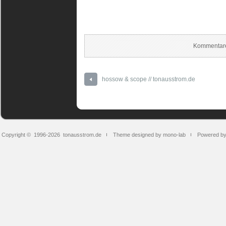
Kommentare
hossow & scope // tonausstrom.de
Copyright © 1996-2026
tonausstrom.de
Theme designed by mono-lab
Powered b