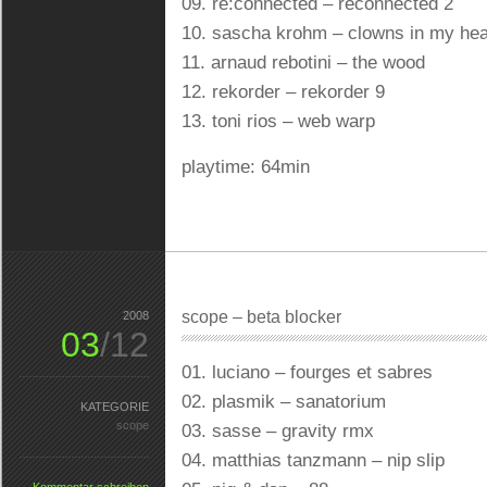
09. re:connected – reconnected 2
10. sascha krohm – clowns in my he
11. arnaud rebotini – the wood
12. rekorder – rekorder 9
13. toni rios – web warp
playtime: 64min
scope – beta blocker
2008
03
/12
01. luciano – fourges et sabres
02. plasmik – sanatorium
KATEGORIE
scope
03. sasse – gravity rmx
04. matthias tanzmann – nip slip