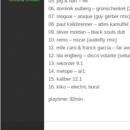
05. pig & dan – 88
Kommentar schreiben
06. dominik eulberg – grünschenkel 
07. moguai – ataque (guy gerber rmx
08. paul kalkbrenner – altes kamuffel
09. oliver moldan – black souls dub
10. remo – mizar (audiofly rmx)
11. mlle caro & franck garcia – far aw
12. ida engberg – disco volante (seba
13. rekorder 9.1
14. metope – ar1
15. kaliber 12.1
16. kiko – electric burst
playtime: 92min