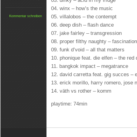
03. dinky – acid in my fridge
04. winx – how’s the music
05. villalobos – the contempt
Kommentar schreiben
06. deep dish – flash dance
07. jake fairley – transgression
08. proper filthy naughty – fascination
09. funk d’void – all that matters
10. phonique feat. die elfen – the red
11. bangkok impact – megatrance
12. david carretta feat. gig succes –
13. erick morillo, harry romero, jose 
14. väth vs rother – komm
playtime: 74min