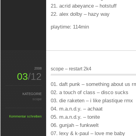
21. acrid abeyance – hotstuff
22. alex dolby – hazy way
playtime: 114min
scope – restart 2k4
2008
03
/12
01. daft punk – something about us r
02. a touch of class – disco sucks
KATEGORIE
scope
03. die raketen – i like plastique rmx
04. m.a.n.d.y. – achaat
05. m.a.n.d.y. – tonite
Kommentar schreiben
06. gunjah – funkwelt
07. lexy & k-paul – love me baby