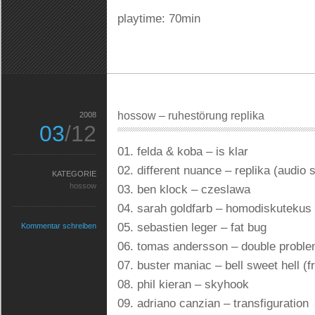
playtime: 70min
hossow – ruhestörung replika
2008
03
/12
01. felda & koba – is klar
02. different nuance – replika (audio 
KATEGORIE
hossow
03. ben klock – czeslawa
04. sarah goldfarb – homodiskutekus
05. sebastien leger – fat bug
Kommentar schreiben
06. tomas andersson – double proble
07. buster maniac – bell sweet hell (f
08. phil kieran – skyhook
09. adriano canzian – transfiguration