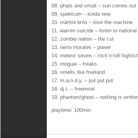
08. phats and small – sun comes out
09. spektrum – kinda new
10. märtini brös – love the machine
11. warren suicide – listen to national
12. zombie nation – the cut
13. nerio morales – power
14. meteor seven – rock’n’roll highsc
15. moguai – freaks
16. smells like freeland
17. m.a.n.d.y. – put put put
18. dj t. – freemind
19. phantom/ghost – nothing is writte
playtime: 100min