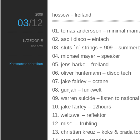
hossow – freiland
2008
03
/12
01. tomas andersson – minimal mam
02. ascii disco – einfach
KATEGORIE
hossow
03. sluts `n` strings + 909 – summer
04. michael mayer – speaker
05. jens harke – freiland
Kommentar schreiben
06. oliver huntemann – disco tech
07. jake fairley – octane
08. gunjah – funkwelt
09. warren suicide – listen to national
10. jake fairley – 12hours
11. weltzwei – reflektor
12. misc. – frühling
13. christian kreuz – koks & prada t