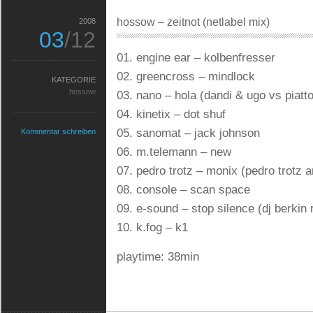
hossow – zeitnot (netlabel mix)
2008
03
/12
01. engine ear – kolbenfresser
02. greencross – mindlock
KATEGORIE
hossow
03. nano – hola (dandi & ugo vs piatt
04. kinetix – dot shuf
05. sanomat – jack johnson
Kommentar schreiben
06. m.telemann – new
07. pedro trotz – monix (pedro trotz 
08. console – scan space
09. e-sound – stop silence (dj berkin
10. k.fog – k1
playtime: 38min