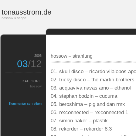
tonausstrom.de
hossow & scope
hossow – strahlung
2008
03
/12
01. skull disco – ricardo vilalobos a
02. tricky disco – the martin brothers
KATEGORIE
hossow
03. acquaviva navas amo – ethanol
04. stephan bodzin – cucuma
05. beroshima – pig and dan rmx
Kommentar schreiben
06. re:connected – re:connected 1
07. simon baker – plastik
08. rekorder – rekorder 8.3