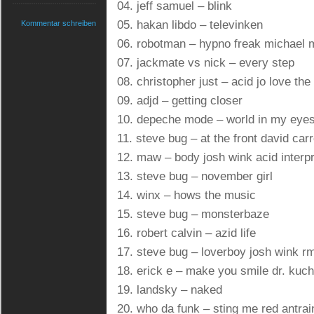
04. jeff samuel – blink
05. hakan libdo – televinken
Kommentar schreiben
06. robotman – hypno freak michael
07. jackmate vs nick – every step
08. christopher just – acid jo love the
09. adjd – getting closer
10. depeche mode – world in my eye
11. steve bug – at the front david car
12. maw – body josh wink acid interpr
13. steve bug – november girl
14. winx – hows the music
15. steve bug – monsterbaze
16. robert calvin – azid life
17. steve bug – loverboy josh wink r
18. erick e – make you smile dr. kuc
19. landsky – naked
20. who da funk – sting me red antra