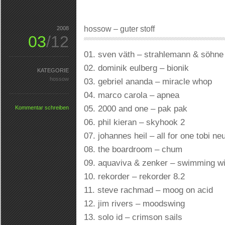
hossow – guter stoff
2008
03
/12
01. sven väth – strahlemann & söhne
02. dominik eulberg – bionik
KATEGORIE
hossow
03. gebriel ananda – miracle whop
04. marco carola – apnea
05. 2000 and one – pak pak
Kommentar schreiben
06. phil kieran – skyhook 2
07. johannes heil – all for one tobi 
08. the boardroom – chum
09. aquaviva & zenker – swimming wi
10. rekorder – rekorder 8.2
11. steve rachmad – moog on acid
12. jim rivers – moodswing
13. solo id – crimson sails