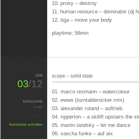
10. proxy – destroy
11. human resource – dominator (dj h
12. tiga – move your body
playtime: 58min
scope – solid state
2008
03
/12
01. marco resmann – watercolour
02. ewws (turntablerocker rmx)
KATEGORIE
scope
03. alexander roland – auftrieb
04. ripperton – a skilift upstairs the s
05. martin landsky – let me dance
Kommentar schreiben
06. sascha funke – auf aix