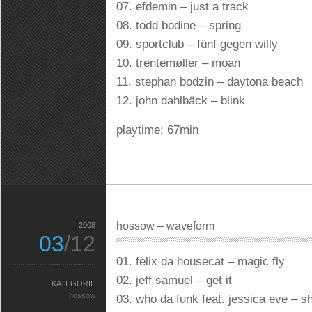
07. efdemin – just a track
08. todd bodine – spring
09. sportclub – fünf gegen willy
10. trentemøller – moan
11. stephan bodzin – daytona beach
12. john dahlbäck – blink
playtime: 67min
hossow – waveform
2008
03
/12
01. felix da housecat – magic fly
02. jeff samuel – get it
KATEGORIE
hossow
03. who da funk feat. jessica eve – sh