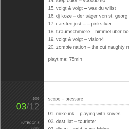
14. step color – voodoo ep
15. voigt & voigt – was du willst
16. dj koze – der säger von st. georg
17. carsten jost – – pinksilver
18. t.raumschmiere – himmel über ber
19. voigt & voigt – vision4
20. zombie nation – the cut naughty 
playtime: 75min
scope – pressure
2008
03
/12
01. mike ink – playing with knives
02. destillat – tourister
KATEGORIE
scope