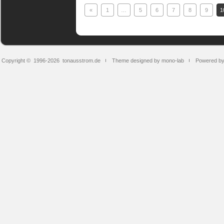
«
1
…
5
6
7
8
9
1
Copyright © 1996-2026
tonausstrom.de
Theme designed by mono-lab
Powered b