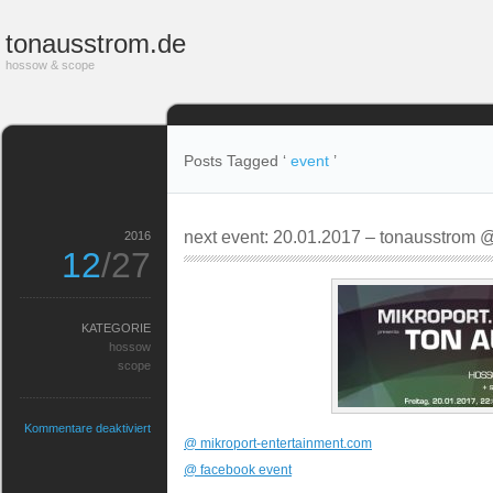
tonausstrom.de
hossow & scope
Posts Tagged ‘
event
’
next event: 20.01.2017 – tonausstrom 
2016
12
/27
KATEGORIE
hossow
scope
für
Kommentare deaktiviert
@ mikroport-entertainment.com
next
event:
@ facebook event
20.01.2017