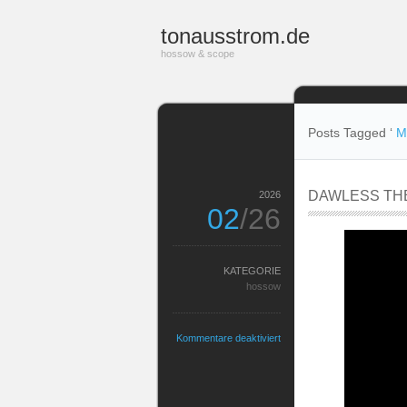
tonausstrom.de
hossow & scope
Posts Tagged ‘
Me
DAWLESS THE
2026
02
/26
KATEGORIE
hossow
für
Kommentare deaktiviert
DAWLESS
THERAPY
|
Dub