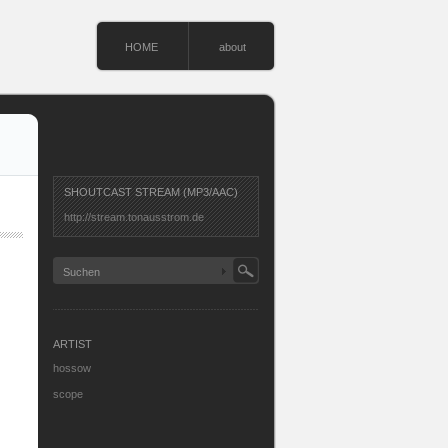
HOME
about
SHOUTCAST STREAM (MP3/AAC)
http://stream.tonausstrom.de
ARTIST
hossow
scope