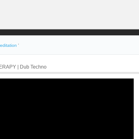
ditation
’
RAPY | Dub Techno