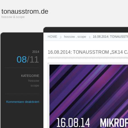
tonausstrom.de
hossow & scope
HOME
hossow
.
scope
16.08.2014: TONAUSS
16.08.2014: TONAUSSTROM „SK14
2014
08
/11
KATEGORIE
hossow
scope
für
Kommentare deaktiviert
16.08.2014:
TONAUSSTROM
„SK14
CARRY
ON“