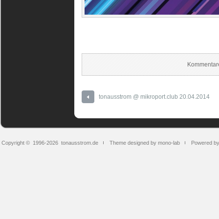
Kommentare
tonausstrom @ mikroport.club 20.04.2014
Copyright © 1996-2026
tonausstrom.de
Theme designed by mono-lab
Powered b