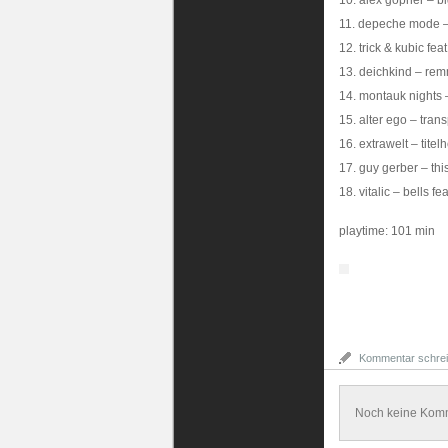
10. alex gopher – bi
11. depeche mode – 
12. trick & kubic fe
13. deichkind – re
14. montauk nights
15. alter ego – tra
16. extrawelt – titel
17. guy gerber – thi
18. vitalic – bells fe
playtime: 101 min
Kommentar schre
Noch keine Kom