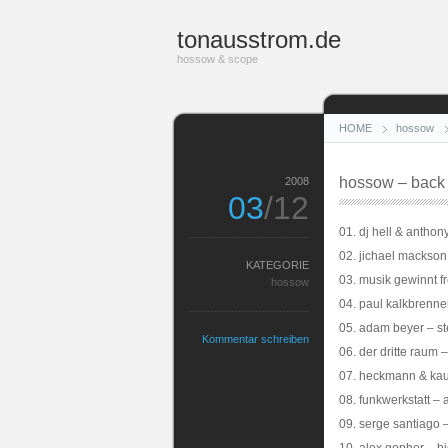
tonausstrom.de
hossow & scope
HOME
hossow
hossow – back 
2008
03
/12
01. dj hell & antho
02. jichael mackson –
KATEGORIE
03. musik gewinnt f
hossow
04. paul kalkbrenne
05. adam beyer – s
Kommentar schreiben
06. der dritte raum 
07. heckmann & kauf
08. funkwerkstatt –
09. serge santiago 