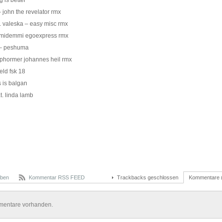
g is better
john the revelator rmx
at. valeska – easy misc rmx
mmidemmi egoexpress rmx
 – peshuma
nsphormer johannes heil rmx
held fsk 18
s is balgan
at. linda lamb
iben
Kommentar RSS FEED
Trackbacks geschlossen
Kommentare 
mentare vorhanden.