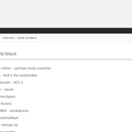
hossow – back to black
to black
ny rother – german body machine
 fluff in the bellybutton
reunde – #01 a
r – keule
tereotypes
– flummi
felt – kookaburra
 automatique
– orange ep