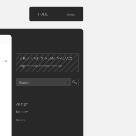
HOME
about
SHOUTCAST STREAM (MP3/AAC)
http://stream.tonausstrom.de
ARTIST
hossow
scope