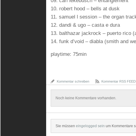
09. cari lekebusch – entanglement
10. robert hood – bells at dusk
11. samuel l session – the organ trac
12. dandi & ugo – casta e dura
13. balthazar jackrock – puerto rico (
14. funk d’void – diabla (smith and 
playtime: 75min
Kommentar schreiben
Kommentar RSS FEED
Noch keine Kommentare vorhanden.
Sie müssen
eingelogged sein
um Kommentare sc