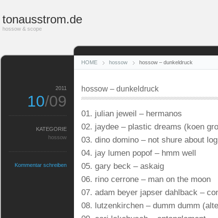
tonausstrom.de
hossow & scope
HOME
hossow
hossow – dunkeldruck
hossow – dunkeldruck
2011
10
/09
01. julian jeweil – hermanos
02. jaydee – plastic dreams (koen gr
KATEGORIE
hossow
03. dino domino – not shure about lo
04. jay lumen popof – hmm well
05. gary beck – askaig
Kommentar schreiben
06. rino cerrone – man on the moon
07. adam beyer japser dahlback – co
08. lutzenkirchen – dumm dumm (alte