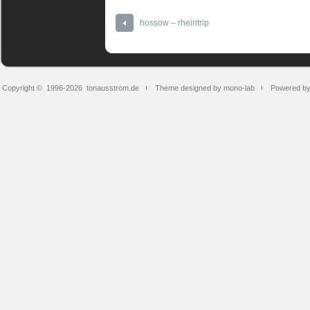
hossow – rheintrip
Copyright © 1996-2026
tonausstrom.de
Theme designed by mono-lab
Powered b