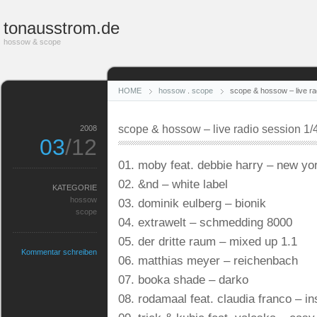
tonausstrom.de
hossow & scope
HOME
hossow
.
scope
scope & hossow – live ra
scope & hossow – live radio session 1/
2008
03
/12
01. moby feat. debbie harry – new yo
02. &nd – white label
KATEGORIE
hossow
03. dominik eulberg – bionik
scope
04. extrawelt – schmedding 8000
05. der dritte raum – mixed up 1.1
Kommentar schreiben
06. matthias meyer – reichenbach
07. booka shade – darko
08. rodamaal feat. claudia franco – i