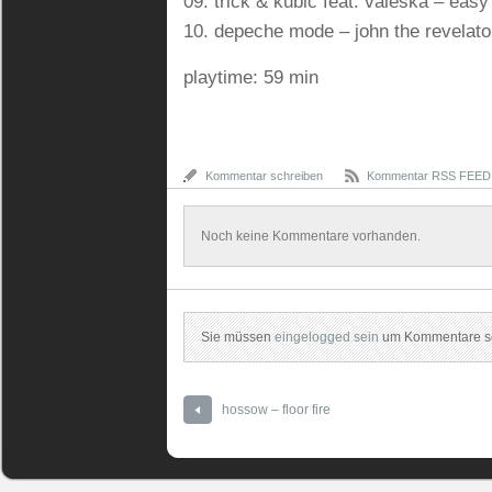
09. trick & kubic feat. valeska – easy
10. depeche mode – john the revelator
playtime: 59 min
Kommentar schreiben
Kommentar RSS FEED
Noch keine Kommentare vorhanden.
Sie müssen
eingelogged sein
um Kommentare sc
hossow – floor fire