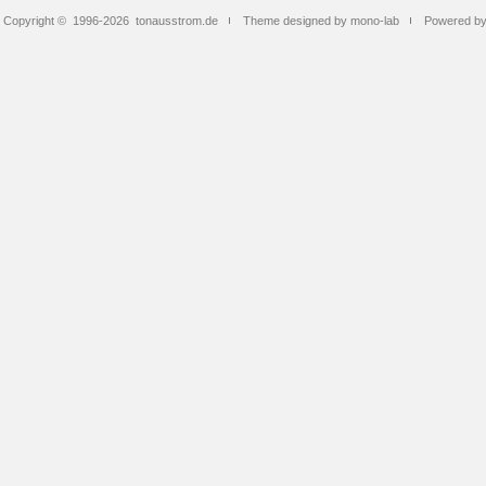
Copyright © 1996-2026
tonausstrom.de
Theme designed by mono-lab
Powered b