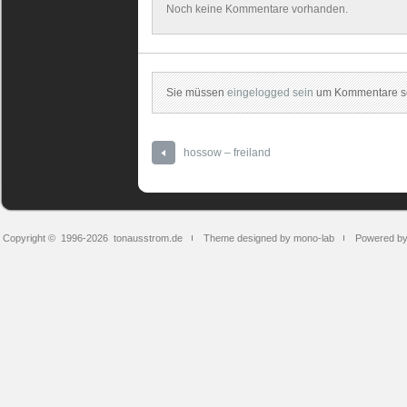
Noch keine Kommentare vorhanden.
Sie müssen
eingelogged sein
um Kommentare sc
hossow – freiland
Copyright © 1996-2026
tonausstrom.de
Theme designed by mono-lab
Powered b