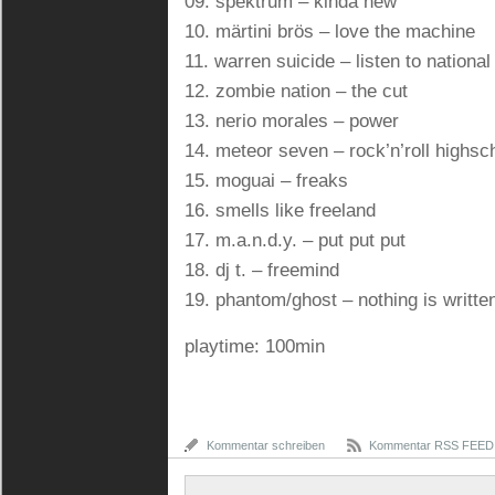
09. spektrum – kinda new
10. märtini brös – love the machine
11. warren suicide – listen to national
12. zombie nation – the cut
13. nerio morales – power
14. meteor seven – rock’n’roll highsc
15. moguai – freaks
16. smells like freeland
17. m.a.n.d.y. – put put put
18. dj t. – freemind
19. phantom/ghost – nothing is writte
playtime: 100min
Kommentar schreiben
Kommentar RSS FEED