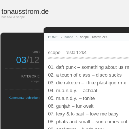
tonausstrom.de
hossow & scope
HOME
scope
scope – restart 2k4
scope – restart 2k4
2008
03
/12
01. daft punk – something about us r
02. a touch of class – disco sucks
KATEGORIE
scope
03. die raketen – i like plastique rmx
04. m.a.n.d.y. – achaat
05. m.a.n.d.y. – tonite
Kommentar schreiben
06. gunjah – funkwelt
07. lexy & k-paul – love me baby
08. phats and small – sun comes out