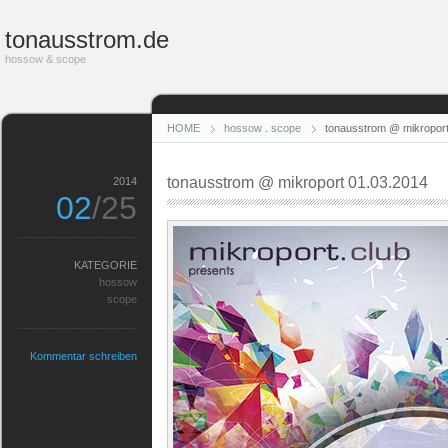
tonausstrom.de
hossow & scope
HOME
hossow
.
scope
tonausstrom @ mikroport
tonausstrom @ mikroport 01.03.2014
2014
02
/25
KATEGORIE
hossow
scope
Kommentar schreiben