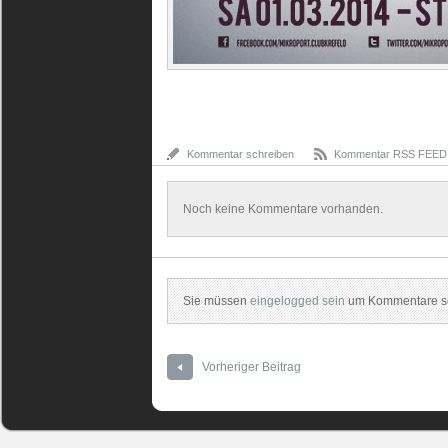
Kommentar schreiben
Kommentar RSS FEED
Noch keine Kommentare vorhanden.
Sie müssen
eingelogged sein
um Kommentare sc
Vorheriger Beitrag