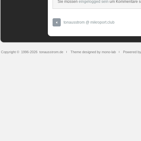
Sie müssen
eingelogged sein
um Kommentare sc
tonausstrom @ mikroport.club
Copyright © 1996-2026
tonausstrom.de
Theme designed by mono-lab
Powered b