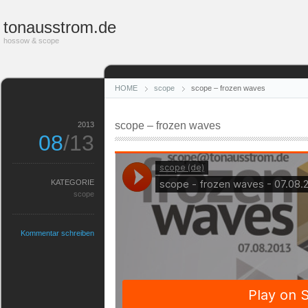
tonausstrom.de
hossow & scope
HOME
scope
scope – frozen waves
scope – frozen waves
2013
08
/13
KATEGORIE
scope
Kommentar schreiben