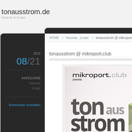
tonausstrom.de
hossow & scope
HOME
hossow
.
scope
tonausstrom @ mikroport
tonausstrom @ mikroport.club
2013
08
/21
KATEGORIE
hossow
scope
Kommentar schreiben