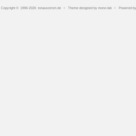
Copyright © 1996-2026
tonausstrom.de
Theme designed by mono-lab
Powered b