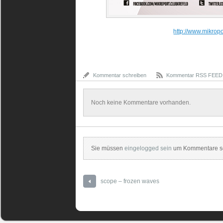
http://www.mikrop
Kommentar schreiben
Kommentar RSS FEED
Noch keine Kommentare vorhanden.
Sie müssen
eingelogged sein
um Kommentare sc
scope – frozen waves